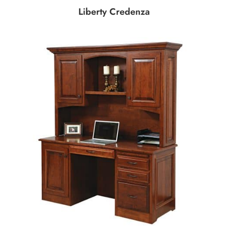
Liberty Credenza