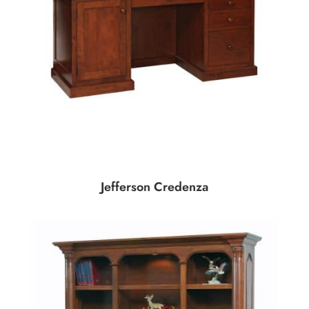
Jefferson Credenza