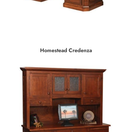
Homestead Credenza