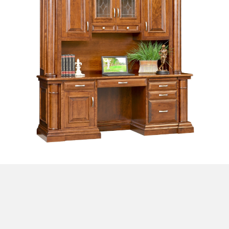
Villa Credenza