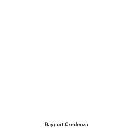
Bayport Credenza